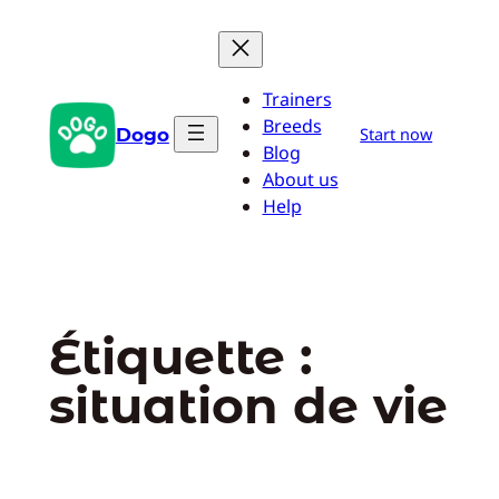
Aller
au
contenu
Trainers
Breeds
Dogo
Start now
Blog
About us
Help
Étiquette :
situation de vie