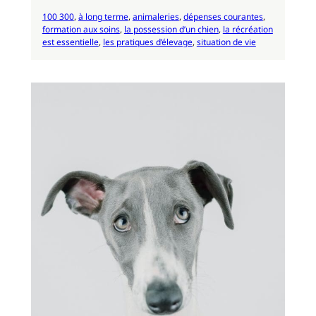
100 300
, 
à long terme
, 
animaleries
, 
dépenses courantes
, 
formation aux soins
, 
la possession d’un chien
, 
la récréation
est essentielle
, 
les pratiques d’élevage
, 
situation de vie