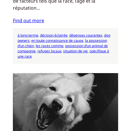
de facteurs tels que la race, l’âge et la
réputation…
Find out more
à long terme
, 
décision éclairée
, 
dépenses courantes
, 
dog
owners
, 
en toute connaissance de cause
, 
la possession
d’un chien
, 
les races comme
, 
possession d’un animal de
compagnie
, 
refuges locaux
, 
situation de vie
, 
spécifique à
une race