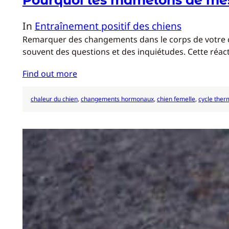
In
Entraînement positif des chiens
Remarquer des changements dans le corps de votre chi
souvent des questions et des inquiétudes. Cette réa
Find out more
chaleur du chien
, 
changements hormonaux
, 
chien femelle
, 
cycle ther