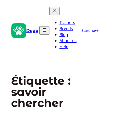
Aller
au
contenu
Trainers
Breeds
Dogo
Start now
Blog
About us
Help
Étiquette :
savoir
chercher