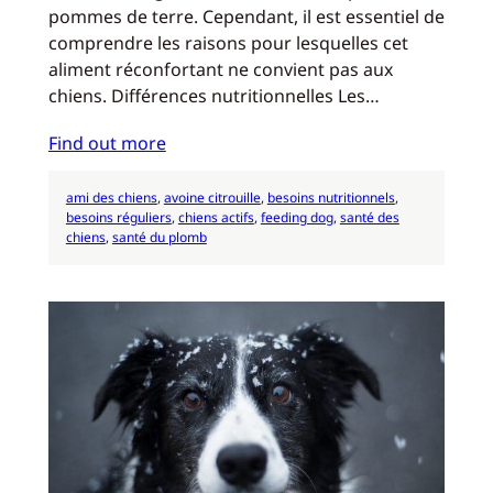
pommes de terre. Cependant, il est essentiel de
comprendre les raisons pour lesquelles cet
aliment réconfortant ne convient pas aux
chiens. Différences nutritionnelles Les…
Find out more
ami des chiens
, 
avoine citrouille
, 
besoins nutritionnels
, 
besoins réguliers
, 
chiens actifs
, 
feeding dog
, 
santé des
chiens
, 
santé du plomb