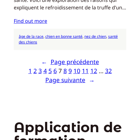
expliquent le refroidissement de la truffe d’un…
Find out more
âge de la race
, 
chien en bonne santé
, 
nez de chien
, 
santé
des chiens
←
Page précédente
1
2
3
4
5
6
7
8
9
10
11
12
…
32
Page suivante
→
Application de