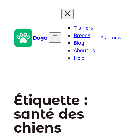
Aller
au
contenu
Trainers
Breeds
Dogo
Start now
Blog
About us
Help
Étiquette :
santé des
chiens