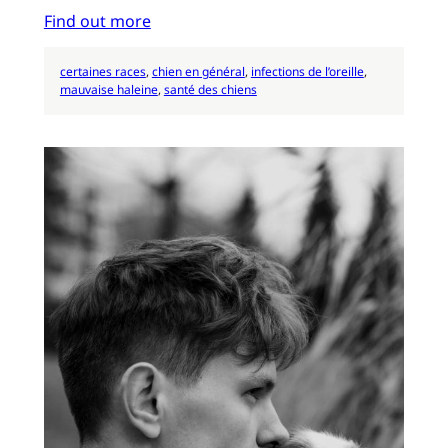
Find out more
certaines races
, 
chien en général
, 
infections de l’oreille
, 
mauvaise haleine
, 
santé des chiens