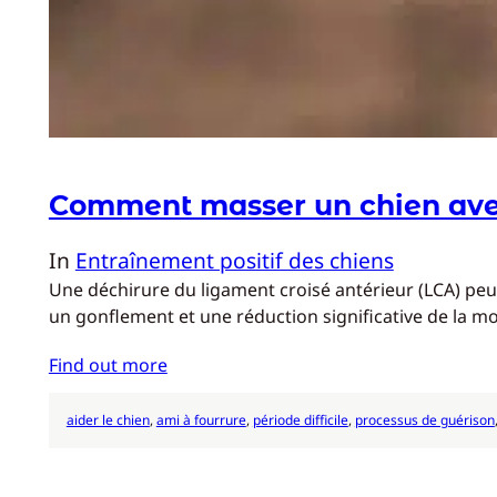
Comment masser un chien avec
In
Entraînement positif des chiens
Une déchirure du ligament croisé antérieur (LCA) peut 
un gonflement et une réduction significative de la mo
Find out more
aider le chien
, 
ami à fourrure
, 
période difficile
, 
processus de guérison