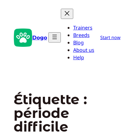
Aller
au
contenu
Trainers
Breeds
Dogo
Start now
Blog
About us
Help
Étiquette :
période
difficile