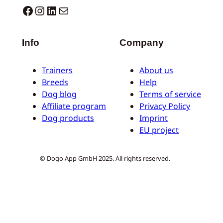
Dogo facebook
Instagram
LinkedIn
E-mail
Info
Company
Trainers
About us
Breeds
Help
Dog blog
Terms of service
Affiliate program
Privacy Policy
Dog products
Imprint
EU project
© Dogo App GmbH 2025. All rights reserved.