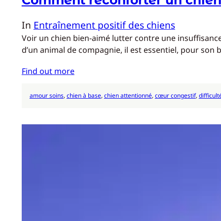
In
Entraînement positif des chiens
Voir un chien bien-aimé lutter contre une insuffisanc
d’un animal de compagnie, il est essentiel, pour son bi
Find out more
amour soins
, 
chien à base
, 
chien attentionné
, 
cœur congestif
, 
difficult