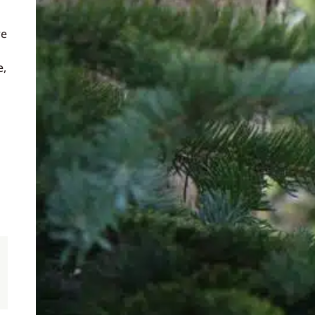
re
e,