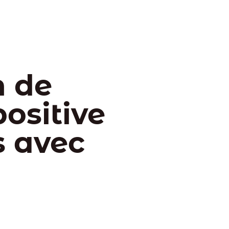
n de
ositive
s avec