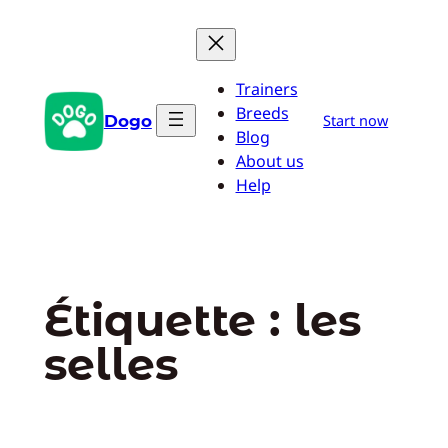
Aller
au
contenu
Trainers
Breeds
Dogo
Start now
Blog
About us
Help
Étiquette :
les
selles