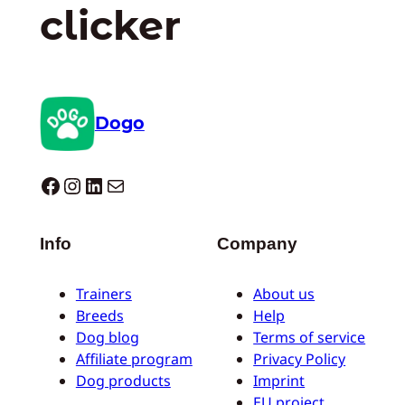
clicker
Dogo
Dogo facebook
Instagram
LinkedIn
E-mail
Info
Company
Trainers
About us
Breeds
Help
Dog blog
Terms of service
Affiliate program
Privacy Policy
Dog products
Imprint
EU project