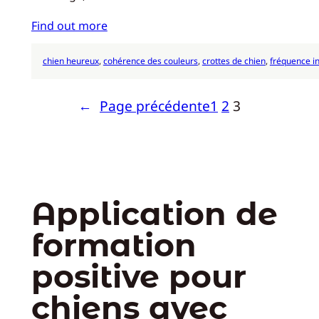
Find out more
chien heureux
, 
cohérence des couleurs
, 
crottes de chien
, 
fréquence in
←
Page précédente
1
2
3
Application de
formation
positive pour
chiens avec