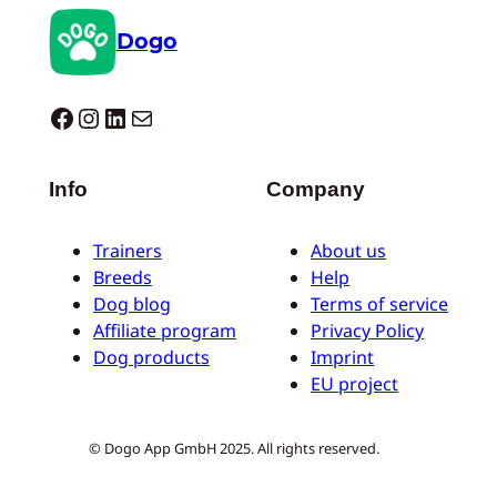
Dogo
Dogo facebook
Instagram
LinkedIn
E-mail
Info
Company
Trainers
About us
Breeds
Help
Dog blog
Terms of service
Affiliate program
Privacy Policy
Dog products
Imprint
EU project
© Dogo App GmbH 2025. All rights reserved.