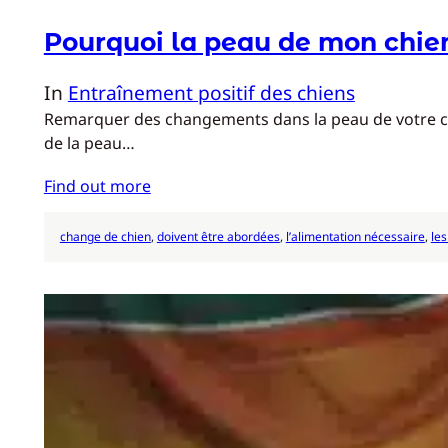
Pourquoi la peau de mon chien
In
Entraînement positif des chiens
Remarquer des changements dans la peau de votre chie
de la peau…
Find out more
change de chien
, 
doivent être abordées
, 
l’alimentation nécessaire
, 
les