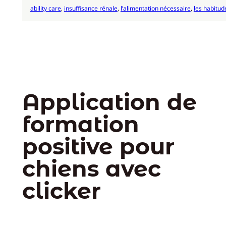
ability care
, 
insuffisance rénale
, 
l’alimentation nécessaire
, 
les habitud
Application de
formation
positive pour
chiens avec
clicker