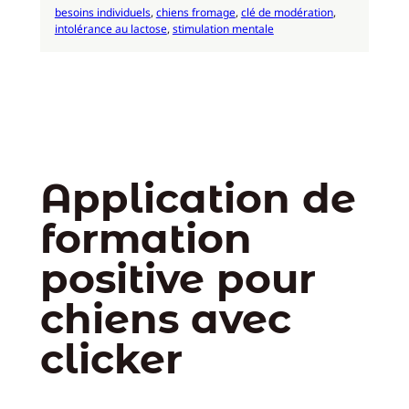
besoins individuels
, 
chiens fromage
, 
clé de modération
, 
intolérance au lactose
, 
stimulation mentale
Application de
formation
positive pour
chiens avec
clicker