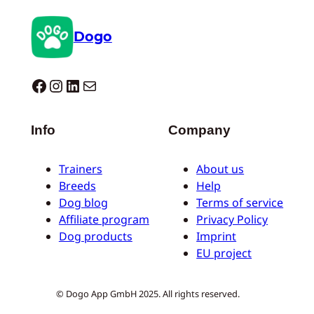
Dogo
Dogo facebook
Instagram
LinkedIn
E-mail
Info
Company
Trainers
About us
Breeds
Help
Dog blog
Terms of service
Affiliate program
Privacy Policy
Dog products
Imprint
EU project
© Dogo App GmbH 2025. All rights reserved.