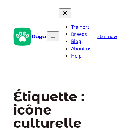
Aller
au
contenu
Trainers
Breeds
Dogo
Start now
Blog
About us
Help
Étiquette :
icône
culturelle