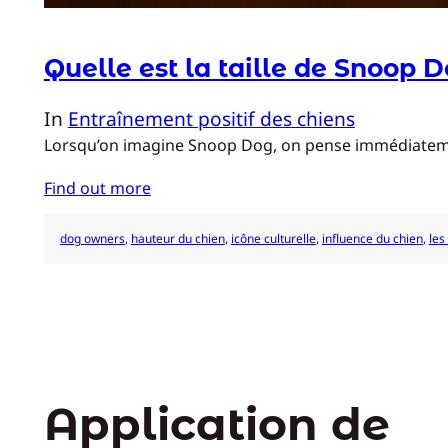
Quelle est la taille de Snoop D
In
Entraînement positif des chiens
Lorsqu’on imagine Snoop Dog, on pense immédiatement 
Find out more
dog owners
, 
hauteur du chien
, 
icône culturelle
, 
influence du chien
, 
les
Application de