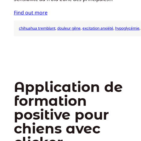
Find out more
chihuahua tremblant
, 
douleur gêne
, 
excitation anxiété
, 
hypoglycémie
,
Application de
formation
positive pour
chiens avec