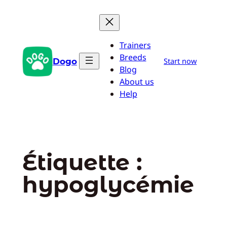
Aller
au
contenu
Trainers
Breeds
Dogo
Start now
Blog
About us
Help
Étiquette :
hypoglycémie