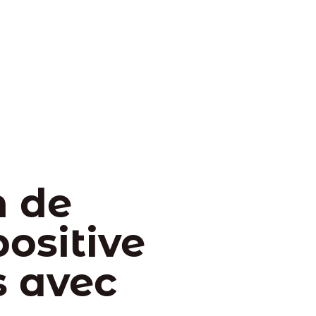
n de
ositive
s avec