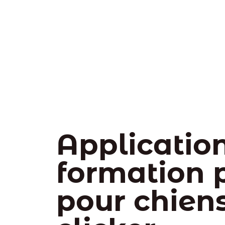
Applicatio
formation p
pour chien