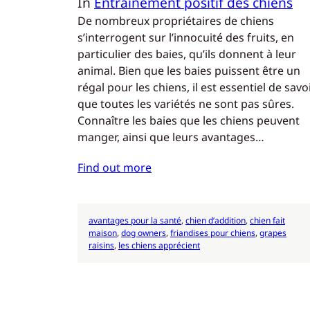
In
Entraînement positif des chiens
De nombreux propriétaires de chiens
s’interrogent sur l’innocuité des fruits, en
particulier des baies, qu’ils donnent à leur
animal. Bien que les baies puissent être un
régal pour les chiens, il est essentiel de savo
que toutes les variétés ne sont pas sûres.
Connaître les baies que les chiens peuvent
manger, ainsi que leurs avantages…
Find out more
avantages pour la santé
, 
chien d’addition
, 
chien fait
maison
, 
dog owners
, 
friandises pour chiens
, 
grapes
raisins
, 
les chiens apprécient