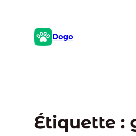
Aller
au
contenu
Dogo
Étiquette :