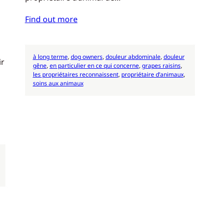
Find out more
à long terme
, 
dog owners
, 
douleur abdominale
, 
douleur
ir
gêne
, 
en particulier en ce qui concerne
, 
grapes raisins
, 
les propriétaires reconnaissent
, 
propriétaire d’animaux
, 
soins aux animaux