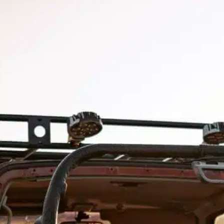
ou un être cher est confronté à la réalité
déchirante de la mort de son compagnon à
fourrure, il peut être difficile de trouver les…
Find out more
besoin d’espace
, 
besoin de temps
, 
chien d’amour
, 
gérer
le deuil
, 
joie amour
, 
perte chien