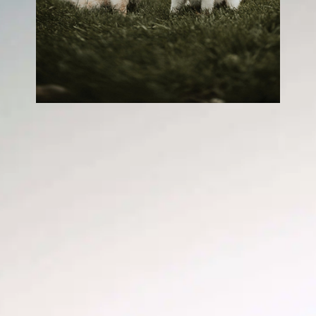
Que dire quand un
chien meurt ?
In
Entraînement positif des chiens
Perdre un chien peut être ressenti comme la
perte d’un membre de la famille bien-aimé. Le
lien entre une personne et son chien est
profond et chargé d’émotions. Lorsqu’un ami