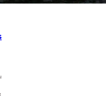
s
l
t