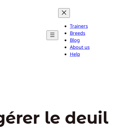
Trainers
Breeds
Blog
About us
Help
gérer le deuil