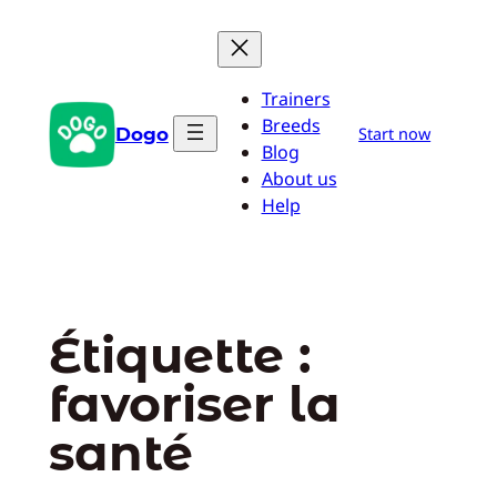
Aller
au
contenu
Trainers
Breeds
Dogo
Start now
Blog
About us
Help
Étiquette :
favoriser la
santé