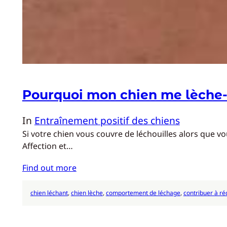
Pourquoi mon chien me lèche-t-
In
Entraînement positif des chiens
Si votre chien vous couvre de léchouilles alors que vo
Affection et…
Find out more
chien léchant
, 
chien lèche
, 
comportement de léchage
, 
contribuer à ré