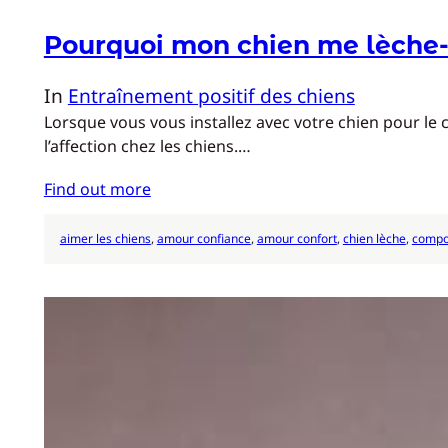
Pourquoi mon chien me lèche-t
In
Entraînement positif des chiens
Lorsque vous vous installez avec votre chien pour le 
l’affection chez les chiens.…
Find out more
aimer les chiens
, 
amour confiance
, 
amour confort
, 
chien lèche
, 
compo