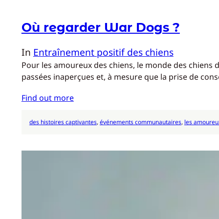
Où regarder War Dogs ?
In
Entraînement positif des chiens
Pour les amoureux des chiens, le monde des chiens de
passées inaperçues et, à mesure que la prise de con
Find out more
des histoires captivantes
, 
événements communautaires
, 
les amoureu