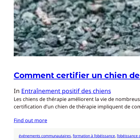
Comment certifier un chien de
In
Entraînement positif des chiens
Les chiens de thérapie améliorent la vie de nombreus
certification d’un chien de thérapie impliquent de co
Find out more
événements communautaires
, 
formation à l’obéissance
, 
l’obéissance 