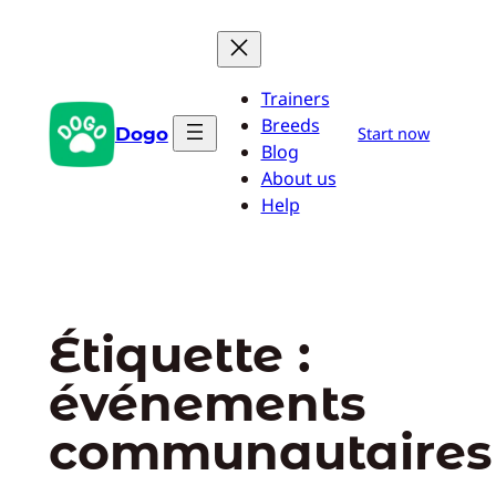
Aller
au
contenu
Trainers
Breeds
Dogo
Start now
Blog
About us
Help
Étiquette :
événements
communautaires