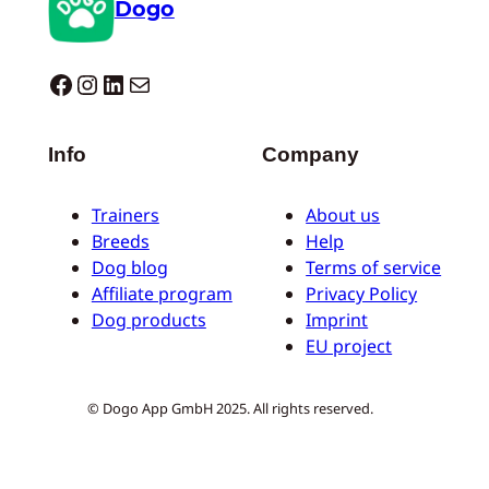
Dogo
Dogo facebook
Instagram
LinkedIn
E-mail
Info
Company
Trainers
About us
Breeds
Help
Dog blog
Terms of service
Affiliate program
Privacy Policy
Dog products
Imprint
EU project
© Dogo App GmbH 2025. All rights reserved.