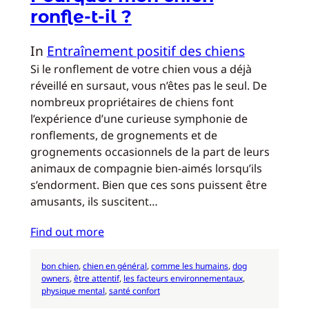
ronfle-t-il ?
In
Entraînement positif des chiens
Si le ronflement de votre chien vous a déjà
réveillé en sursaut, vous n’êtes pas le seul. De
nombreux propriétaires de chiens font
l’expérience d’une curieuse symphonie de
ronflements, de grognements et de
grognements occasionnels de la part de leurs
animaux de compagnie bien-aimés lorsqu’ils
s’endorment. Bien que ces sons puissent être
amusants, ils suscitent…
Find out more
bon chien
, 
chien en général
, 
comme les humains
, 
dog
owners
, 
être attentif
, 
les facteurs environnementaux
, 
physique mental
, 
santé confort