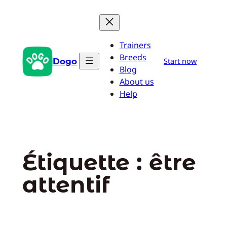
Aller
au
contenu
Trainers
Breeds
Dogo
Start now
Blog
About us
Help
Étiquette :
être
attentif