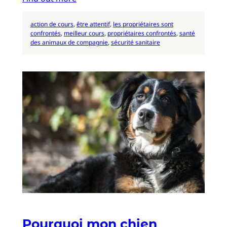
action de cours
, 
être attentif
, 
les propriétaires sont
confrontés
, 
meilleur cours
, 
propriétaires confrontés
, 
santé
des animaux de compagnie
, 
sécurité sanitaire
Pourquoi mon chien