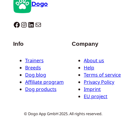
Dogo
Dogo facebook
Instagram
LinkedIn
E-mail
Info
Company
Trainers
About us
Breeds
Help
Dog blog
Terms of service
Affiliate program
Privacy Policy
Dog products
Imprint
EU project
© Dogo App GmbH 2025. All rights reserved.