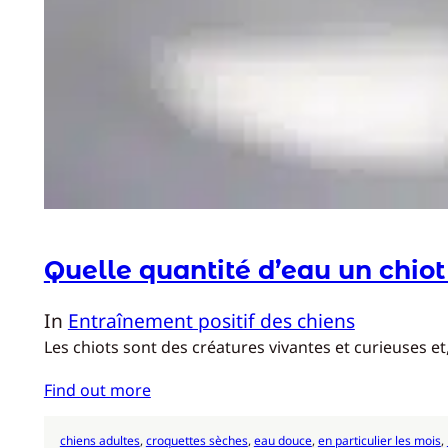
Quelle quantité d’eau un chiot 
In
Entraînement positif des chiens
Les chiots sont des créatures vivantes et curieuses et
Find out more
chiens adultes
, 
croquettes sèches
, 
eau douce
, 
en particulier les mois
, 