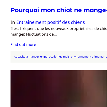
Pourquoi mon chiot ne mange-t
In
Entraînement positif des chiens
Il est fréquent que les nouveaux propriétaires de chio
manger. Fluctuations de…
Find out more
capacité à manger
, 
en particulier les mois
, 
environnement alimentair