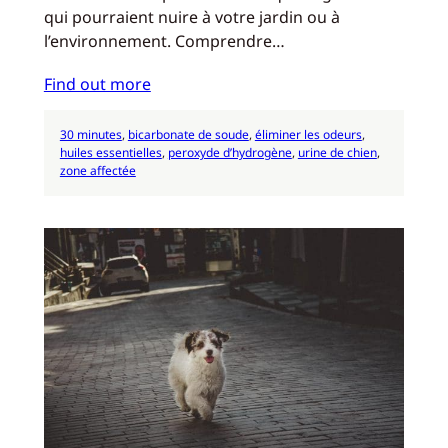
qui pourraient nuire à votre jardin ou à
l’environnement. Comprendre…
Find out more
30 minutes
, 
bicarbonate de soude
, 
éliminer les odeurs
, 
huiles essentielles
, 
peroxyde d’hydrogène
, 
urine de chien
, 
zone affectée