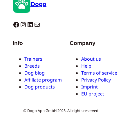
Dogo
Dogo facebook
Instagram
LinkedIn
E-mail
Info
Company
Trainers
About us
Breeds
Help
Dog blog
Terms of service
Affiliate program
Privacy Policy
Dog products
Imprint
EU project
© Dogo App GmbH 2025. All rights reserved.