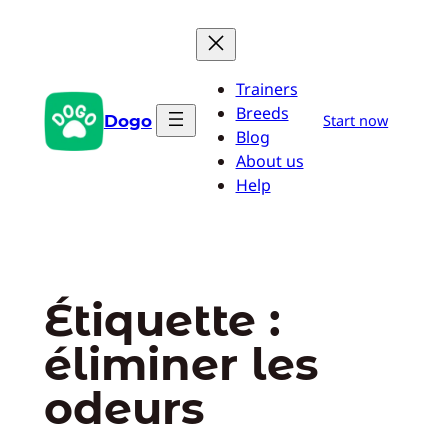
Aller
au
contenu
Trainers
Breeds
Dogo
Start now
Blog
About us
Help
Étiquette :
éliminer les
odeurs