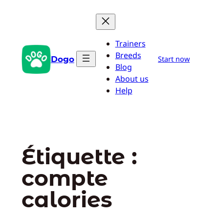
Aller
au
contenu
Trainers
Breeds
Dogo
Start now
Blog
About us
Help
Étiquette :
compte
calories