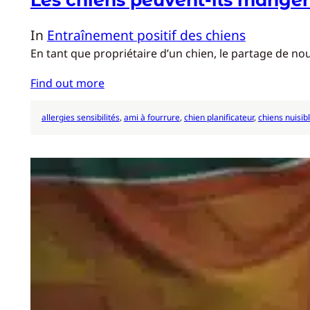
In
Entraînement positif des chiens
En tant que propriétaire d’un chien, le partage de no
Find out more
allergies sensibilités
, 
ami à fourrure
, 
chien planificateur
, 
chiens nuisib