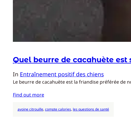
Quel beurre de cacahuète est 
In
Entraînement positif des chiens
Le beurre de cacahuète est la friandise préférée de 
Find out more
avoine citrouille
, 
compte calories
, 
les questions de santé