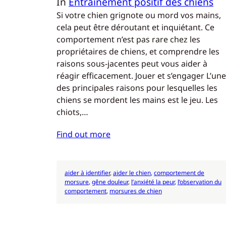
In
Entraînement positif des chiens
Si votre chien grignote ou mord vos mains,
cela peut être déroutant et inquiétant. Ce
comportement n’est pas rare chez les
propriétaires de chiens, et comprendre les
raisons sous-jacentes peut vous aider à
réagir efficacement. Jouer et s’engager L’une
des principales raisons pour lesquelles les
chiens se mordent les mains est le jeu. Les
chiots,…
Find out more
aider à identifier
, 
aider le chien
, 
comportement de
morsure
, 
gêne douleur
, 
l’anxiété la peur
, 
l’observation du
comportement
, 
morsures de chien