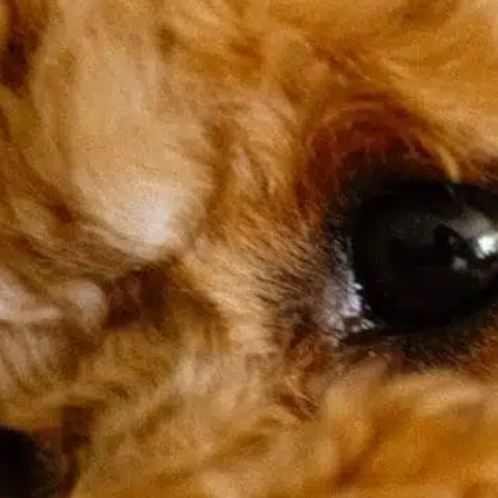
In
Entraînement positif des chiens
orsqu’il s’agit d’assurer la sécurité des
amilles et des communautés, il est essentiel
e comprendre le comportement des chiens.
es propriétaires de chiens et les adoptants
otentiels s’inquiètent souvent du risque de
orsures. Bien qu’aucun chien ne soit
angereux en soi, certaines races ont la
éputation de mordre plus fréquemment que
’autres. Cette discussion met…
ind out more
certaines races
, 
comportement de morsure
, 
comportement du chien
, 
dog owners
, 
la possession d’un
chien
, 
les races comme
, 
morsure de chien
, 
morsures de
chien
, 
races de chiens