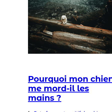
Pourquoi mon chie
me mord-il les
mains ?