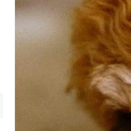
L
f
d
L
p
m
d
r
d
F