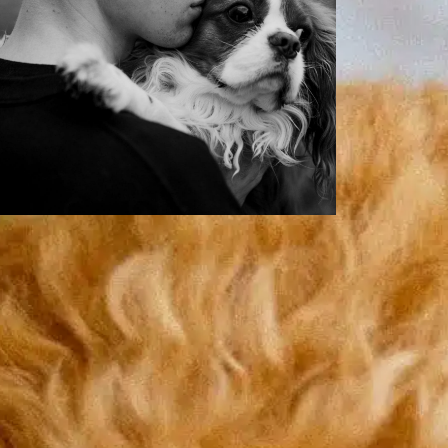
Quelle est la race
de chien qui mord
le plus ?