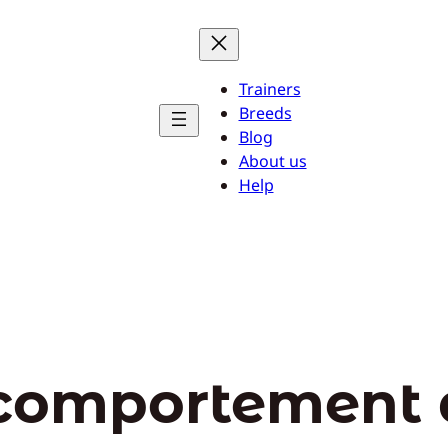
Trainers
Breeds
Blog
About us
Help
comportement 