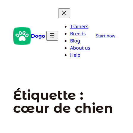
Aller
au
contenu
Trainers
Breeds
Dogo
Start now
Blog
About us
Help
Étiquette :
cœur de chien