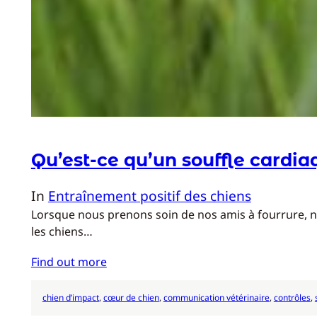
Qu’est-ce qu’un souffle cardia
In
Entraînement positif des chiens
Lorsque nous prenons soin de nos amis à fourrure, nou
les chiens…
Find out more
chien d’impact
, 
cœur de chien
, 
communication vétérinaire
, 
contrôles
, 