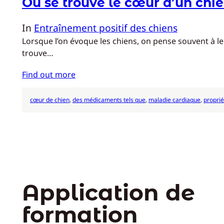
Où se trouve le cœur d’un chie
In
Entraînement positif des chiens
Lorsque l’on évoque les chiens, on pense souvent à l
trouve…
Find out more
cœur de chien
, 
des médicaments tels que
, 
maladie cardiaque
, 
proprié
Application de
formation