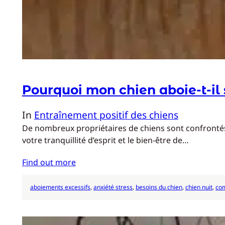
Pourquoi mon chien aboie-t-il
In
Entraînement positif des chiens
De nombreux propriétaires de chiens sont confrontés
votre tranquillité d’esprit et le bien-être de…
Find out more
aboiements excessifs
, 
anxiété stress
, 
besoins du chien
, 
chien nuit
, 
co