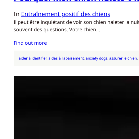
In
Entraînement positif des chiens
Il peut être inquiétant de voir son chien haleter la 
souvent des questions. Votre chien…
Find out more
aider à identifier
, 
aides à l’apaisement
, 
anxiety dogs
, 
assurer le chien
, 