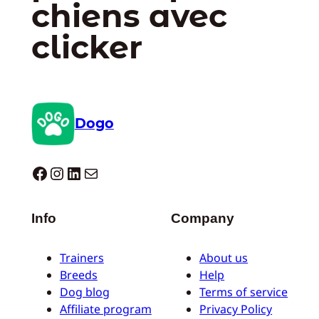
chiens avec
clicker
Dogo
Dogo facebook
Instagram
LinkedIn
E-mail
Info
Company
Trainers
About us
Breeds
Help
Dog blog
Terms of service
Affiliate program
Privacy Policy