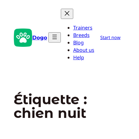
Aller
au
contenu
Trainers
Breeds
Dogo
Start now
Blog
About us
Help
Étiquette :
chien nuit