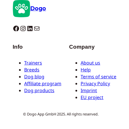
Dogo
Dogo facebook
Instagram
LinkedIn
E-mail
Info
Company
Trainers
About us
Breeds
Help
Dog blog
Terms of service
Affiliate program
Privacy Policy
Dog products
Imprint
EU project
© Dogo App GmbH 2025. All rights reserved.