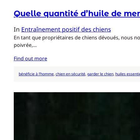
Quelle quantité d’huile de men
In
Entraînement positif des chiens
En tant que propriétaires de chiens dévoués, nous no
poivrée,…
Find out more
bénéficie à l’homme
, 
chien en sécurité
, 
garder le chien
, 
huiles essenti