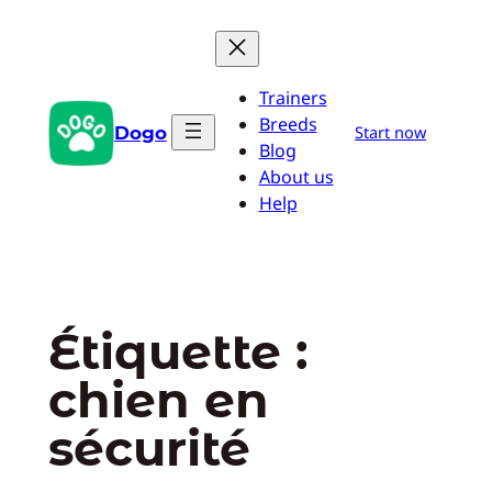
Aller
au
contenu
Trainers
Breeds
Dogo
Start now
Blog
About us
Help
Étiquette :
chien en
sécurité