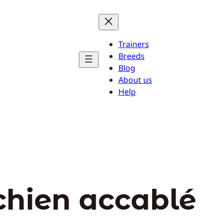
Trainers
Breeds
Blog
About us
Help
chien accablé