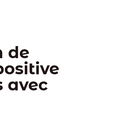
n de
ositive
s avec