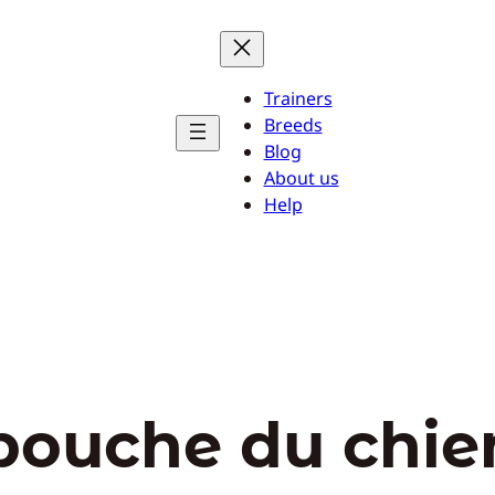
Trainers
Breeds
Blog
About us
Help
bouche du chie