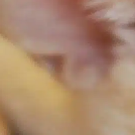
In
Entraînement positif des chiens
Lorsque l’on parle de nos chers compagnons
canins, l’accent est souvent mis sur leur
nature enjouée et leur loyauté inébranlable.
Pourtant, une question qui vient souvent à
l’esprit des propriétaires de chiens est celle
de la propreté de la gueule de leur animal. Ce
sujet est essentiel non seulement pour
comprendre la santé canine, mais…
Find out more
bouche du chien
, 
chien d’esprit
, 
chien oral
, 
complications
de santé
, 
dog owners
, 
hygiène dentaire
, 
problèmes
dentaires
, 
questions chiens
, 
soins dentaires