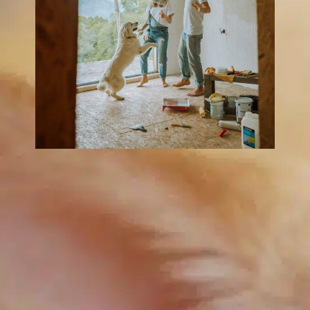
La bouche des
chiens est-elle
propre ?