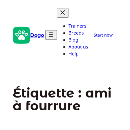
Aller
au
contenu
Trainers
Breeds
Dogo
Start now
Blog
About us
Help
Étiquette :
ami
à fourrure