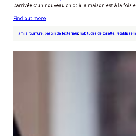
L’arrivée d’un nouveau chiot à la maison est à la fois
Find out more
ami à fourrure
, 
besoin de l’extérieur
, 
habitudes de toilette
, 
l’établisse