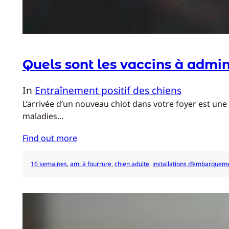
Quels sont les vaccins à admin
In
Entraînement positif des chiens
L’arrivée d’un nouveau chiot dans votre foyer est une 
maladies…
Find out more
16 semaines
, 
ami à fourrure
, 
chien adulte
, 
installations d’embarquem