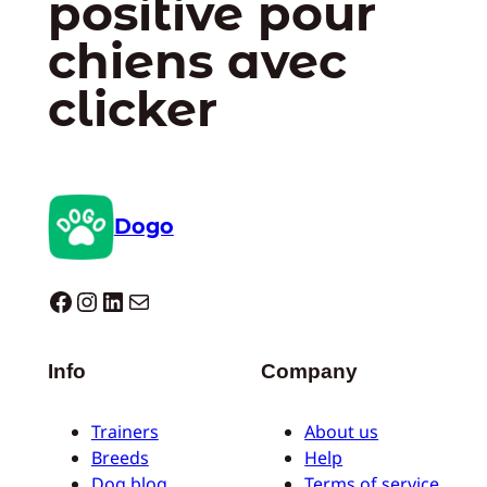
positive pour
chiens avec
clicker
Dogo
Dogo facebook
Instagram
LinkedIn
E-mail
Info
Company
Trainers
About us
Breeds
Help
Dog blog
Terms of service