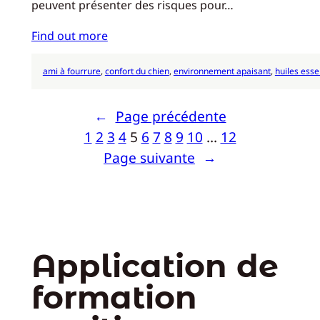
peuvent présenter des risques pour…
Find out more
ami à fourrure
, 
confort du chien
, 
environnement apaisant
, 
huiles esse
←
Page précédente
1
2
3
4
5
6
7
8
9
10
…
12
Page suivante
→
Application de
formation