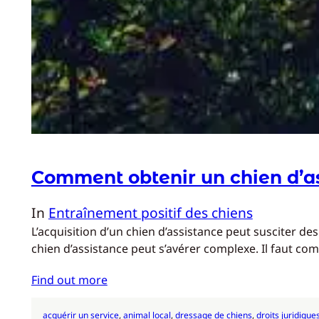
Comment obtenir un chien d’as
In
Entraînement positif des chiens
L’acquisition d’un chien d’assistance peut susciter
chien d’assistance peut s’avérer complexe. Il faut c
Find out more
acquérir un service
, 
animal local
, 
dressage de chiens
, 
droits juridique