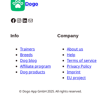
Dogo
Dogo facebook
Instagram
LinkedIn
E-mail
Info
Company
Trainers
About us
Breeds
Help
Dog blog
Terms of service
Affiliate program
Privacy Policy
Dog products
Imprint
EU project
© Dogo App GmbH 2025. All rights reserved.