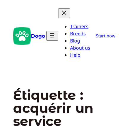
Aller
au
contenu
Trainers
Breeds
Dogo
Start now
Blog
About us
Help
Étiquette :
acquérir un
service