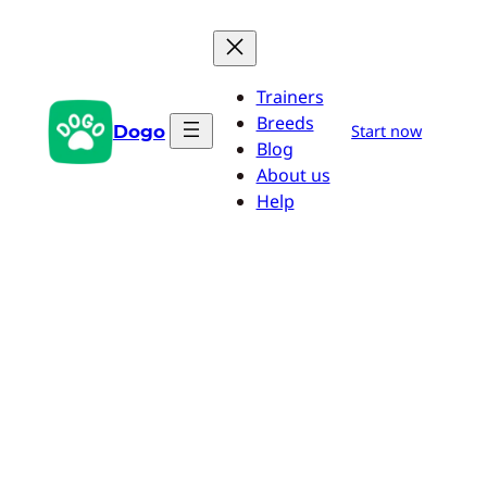
Aller
au
contenu
Trainers
Breeds
Dogo
Start now
Blog
About us
Help