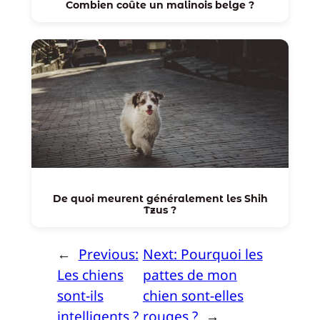
Combien coûte un malinois belge ?
De quoi meurent généralement les Shih
Tzus ?
←
Previous:
Next:
Pourquoi les
Les chiens
pattes de mon
sont-ils
chien sont-elles
intelligents ?
rouges ?
→