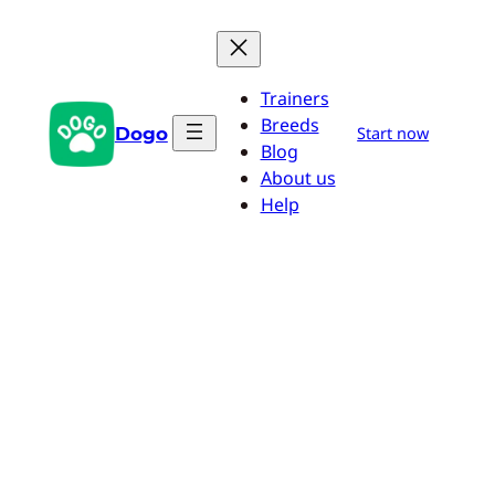
Aller
au
contenu
Trainers
Breeds
Dogo
Start now
Blog
About us
Help