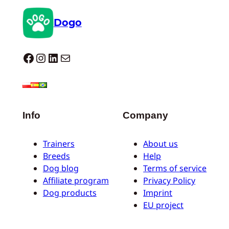
Dogo
Dogo facebook
Instagram
LinkedIn
E-mail
Info
Company
Trainers
About us
Breeds
Help
Dog blog
Terms of service
Affiliate program
Privacy Policy
Dog products
Imprint
EU project