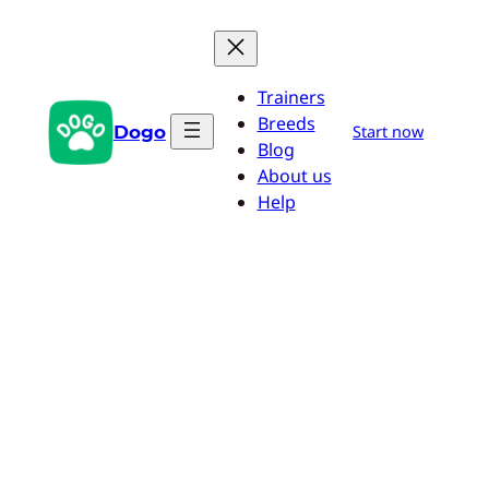
Aller
au
contenu
Trainers
Breeds
Dogo
Start now
Blog
About us
Help