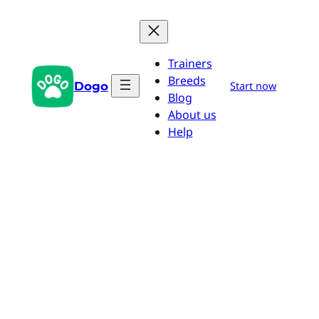
Aller
au
contenu
Trainers
Breeds
Dogo
Start now
Blog
About us
Help