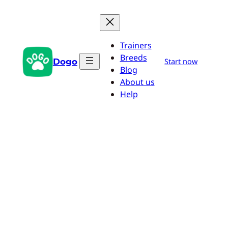
Aller
au
contenu
Trainers
Breeds
Dogo
Start now
Blog
About us
Help