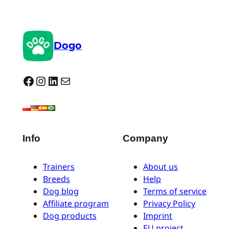
Dogo
Dogo facebook
Instagram
LinkedIn
E-mail
Info
Company
Trainers
About us
Breeds
Help
Dog blog
Terms of service
Affiliate program
Privacy Policy
Dog products
Imprint
EU project