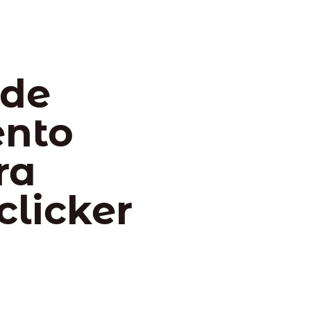
 de
ento
ra
clicker