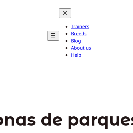
Trainers
Breeds
Blog
About us
Help
onas de parque