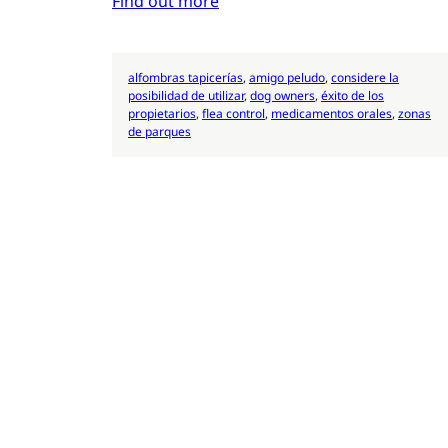
Find out more
alfombras tapicerías
, 
amigo peludo
, 
considere la
posibilidad de utilizar
, 
dog owners
, 
éxito de los
propietarios
, 
flea control
, 
medicamentos orales
, 
zonas
de parques