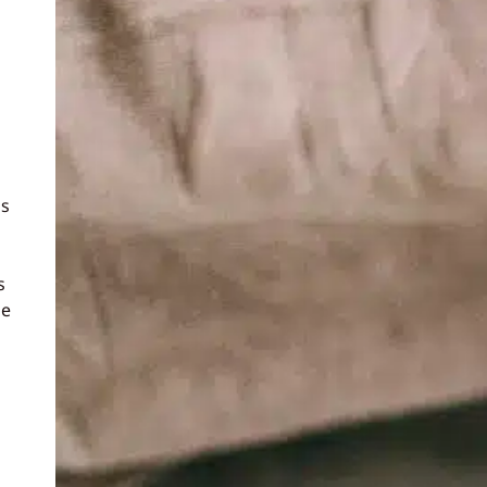
os
s
ue