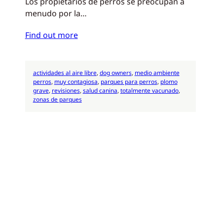
Los propietarios de perros se preocupan a
menudo por la…
Find out more
actividades al aire libre
, 
dog owners
, 
medio ambiente
perros
, 
muy contagiosa
, 
parques para perros
, 
plomo
grave
, 
revisiones
, 
salud canina
, 
totalmente vacunado
, 
zonas de parques