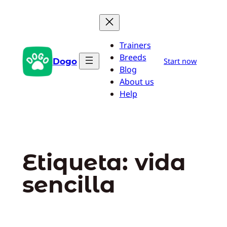
Saltar
al
contenido
Trainers
Breeds
Dogo
Start now
Blog
About us
Help
Etiqueta:
vida
sencilla