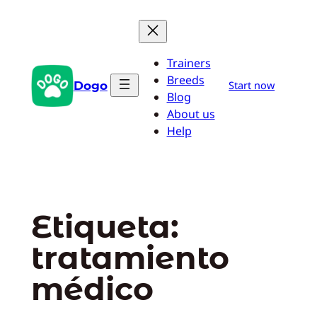
Saltar
al
contenido
Trainers
Breeds
Dogo
Start now
Blog
About us
Help
Etiqueta:
tratamiento
médico