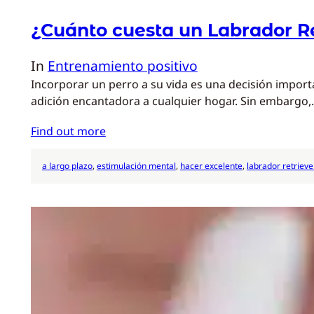
¿Cuánto cuesta un Labrador R
In
Entrenamiento positivo
Incorporar un perro a su vida es una decisión import
adición encantadora a cualquier hogar. Sin embargo
Find out more
a largo plazo
, 
estimulación mental
, 
hacer excelente
, 
labrador retrieve