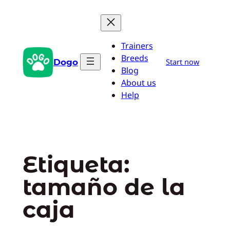
Saltar
al
contenido
Trainers
Breeds
Dogo
Start now
Blog
About us
Help
Etiqueta:
tamaño de la
caja