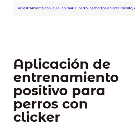
adiestramiento con jaula
, 
animar al perro
, 
cachorros en crecimiento
, 
Aplicación de
entrenamiento
positivo para
perros con
clicker