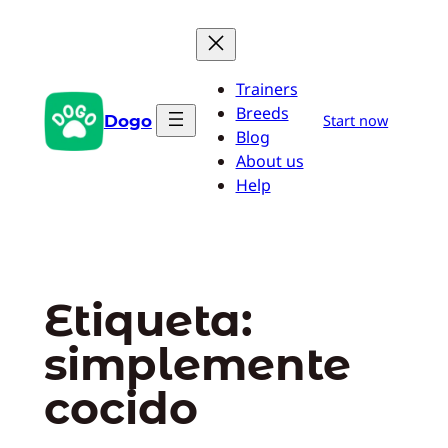
Saltar
al
contenido
Trainers
Breeds
Dogo
Start now
Blog
About us
Help
Etiqueta:
simplemente
cocido