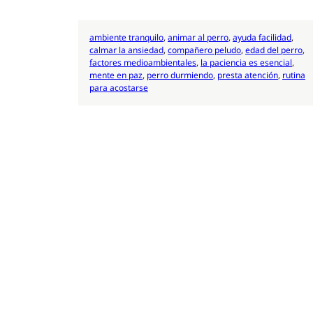
ambiente tranquilo
, 
animar al perro
, 
ayuda facilidad
, 
calmar la ansiedad
, 
compañero peludo
, 
edad del perro
, 
factores medioambientales
, 
la paciencia es esencial
, 
mente en paz
, 
perro durmiendo
, 
presta atención
, 
rutina
para acostarse