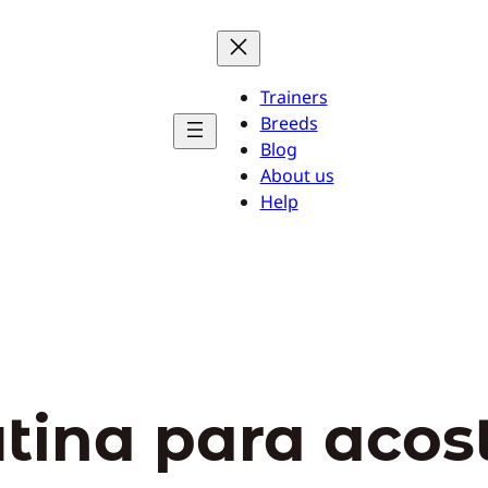
Trainers
Breeds
Blog
About us
Help
utina para acos