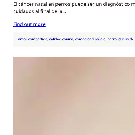
El cáncer nasal en perros puede ser un diagnóstico m
cuidados al final de la…
Find out more
amor compartido
, 
calidad canina
, 
comodidad para el perro
, 
dueño de