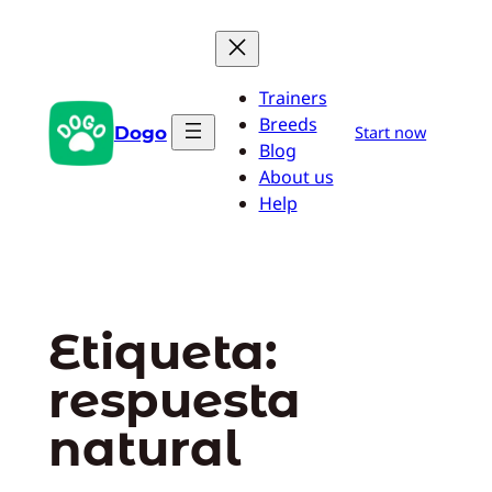
Saltar
al
contenido
Trainers
Breeds
Dogo
Start now
Blog
About us
Help
Etiqueta:
respuesta
natural