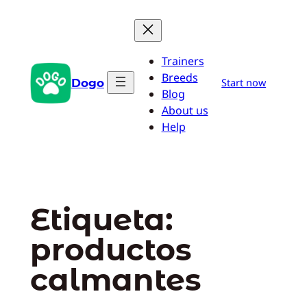
Saltar
al
contenido
Trainers
Breeds
Dogo
Start now
Blog
About us
Help
Etiqueta:
productos
calmantes