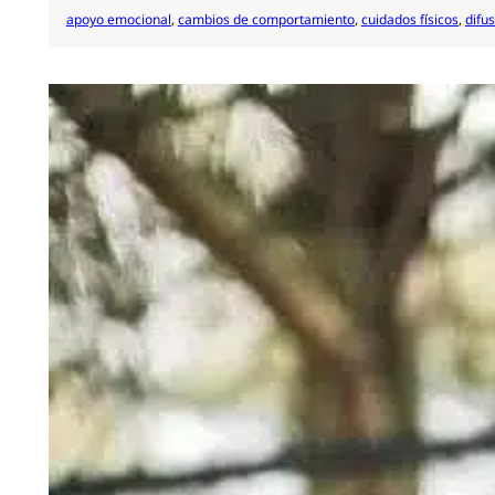
apoyo emocional
, 
cambios de comportamiento
, 
cuidados físicos
, 
difu