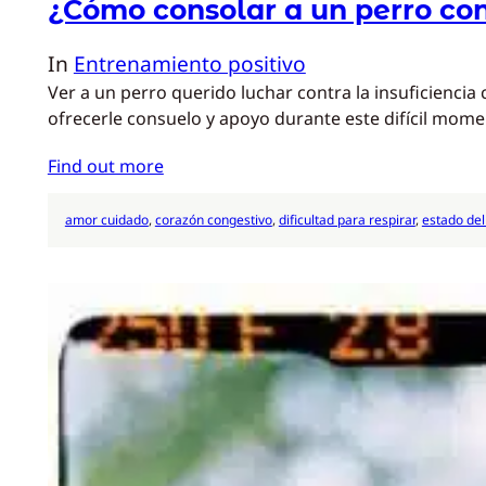
¿Cómo consolar a un perro con
In
Entrenamiento positivo
Ver a un perro querido luchar contra la insuficienc
ofrecerle consuelo y apoyo durante este difícil mome
Find out more
amor cuidado
, 
corazón congestivo
, 
dificultad para respirar
, 
estado del