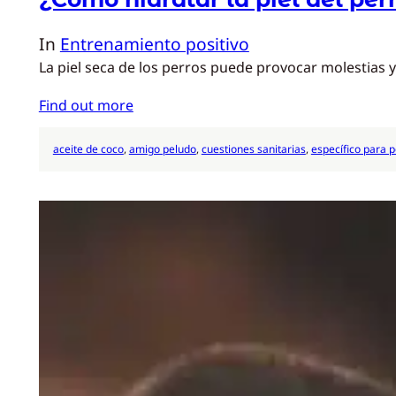
In
Entrenamiento positivo
La piel seca de los perros puede provocar molestias y
Find out more
aceite de coco
, 
amigo peludo
, 
cuestiones sanitarias
, 
específico para 