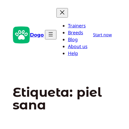
Saltar
al
contenido
Trainers
Breeds
Dogo
Start now
Blog
About us
Help
Etiqueta:
piel
sana