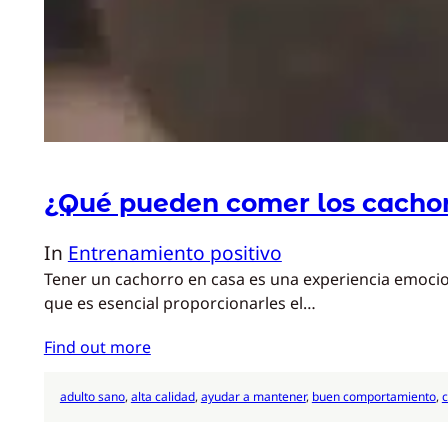
¿Qué pueden comer los cacho
In
Entrenamiento positivo
Tener un cachorro en casa es una experiencia emocion
que es esencial proporcionarles el…
Find out more
adulto sano
, 
alta calidad
, 
ayudar a mantener
, 
buen comportamiento
, 
c