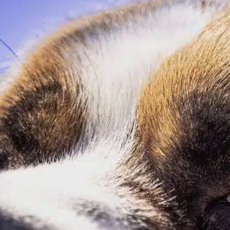
¿Por qué los perros
se revuelcan en
animales muertos?
In
Entrenamiento positivo
Los perros suelen confundirnos con sus
comportamientos, sobre todo con la curiosa
costumbre de revolcarse en animales
muertos. Esta acción instintiva se remonta a
sus antepasados, los lobos, cuya
supervivencia dependía de una serie de
comportamientos que muchas de nuestras
mascotas siguen exhibiendo hoy en día.
Instintos ancestrales El instinto de revolcarse
en sustancias malolientes,…