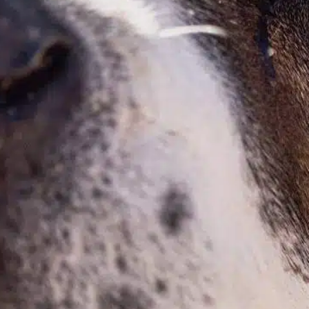
Find out more
dog owners
, 
instinctive behavior
, 
instintos de
personalidad
, 
paciencia empatía
, 
persiste perro
, 
riesgos
sanitarios
, 
rollos de perro