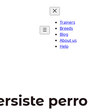
Trainers
Breeds
Blog
About us
Help
ersiste perro