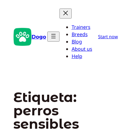
Saltar
al
contenido
Trainers
Breeds
Dogo
Start now
Blog
About us
Help
Etiqueta:
perros
sensibles