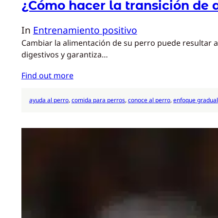
¿Cómo hacer la transición de 
In
Entrenamiento positivo
Cambiar la alimentación de su perro puede resultar a
digestivos y garantiza…
Find out more
ayuda al perro
, 
comida para perros
, 
conoce al perro
, 
enfoque gradual