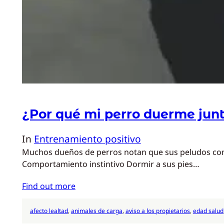
¿Por qué mi perro duerme junt
In
Entrenamiento positivo
Muchos dueños de perros notan que sus peludos compa
Comportamiento instintivo Dormir a sus pies…
Find out more
afecto lealtad
, 
animales de carga
, 
aviso a los propietarios
, 
edad salud