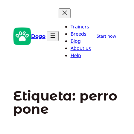
Saltar
al
contenido
Trainers
Breeds
Dogo
Start now
Blog
About us
Help
Etiqueta:
perro
pone