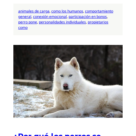
animales de carga
, 
como los humanos
, 
comportamiento
general
, 
conexión emocional
, 
participación en bonos
, 
perro pone
, 
personalidades individuales
, 
propietarios
como