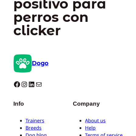
positivo para
perros con
clicker
Dogo
Dogo facebook
Instagram
LinkedIn
Correo electrónico
Info
Company
Trainers
About us
Breeds
Help
Dog blog
Terms of service