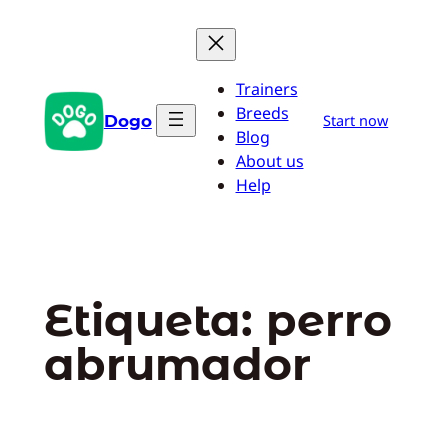
Saltar
al
contenido
Trainers
Breeds
Dogo
Start now
Blog
About us
Help
Etiqueta:
perro
abrumador