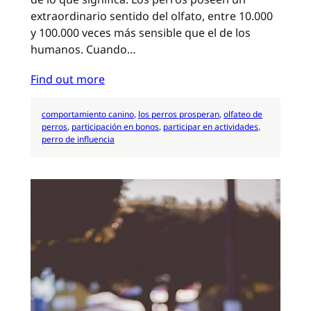
extraordinario sentido del olfato, entre 10.000
y 100.000 veces más sensible que el de los
humanos. Cuando…
Find out more
comportamiento canino
, 
los perros prosperan
, 
olfateo de
perros
, 
participación en bonos
, 
participar en actividades
, 
perro de influencia