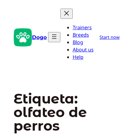
Saltar
al
contenido
Trainers
Breeds
Dogo
Start now
Blog
About us
Help
Etiqueta:
olfateo de
perros