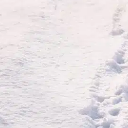
los síntomas
, 
perro monitor
, 
rascado excesivo
, 
tratamiento eficaz