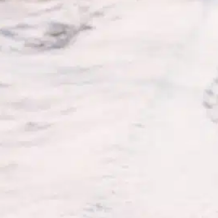
perros?
In
Entrenamiento positivo
Las infecciones por hongos en perros
pueden ser angustiosas tanto para las
mascotas como para sus dueños. Entender
las causas subyacentes puede ayudar en la
prevención, la identificación oportuna y el
tratamiento eficaz. La levadura, un tipo de
hongo, reside de forma natural en la piel y
los oídos de los perros. En circunstancias
normales,…
Find out more
infecciones perros
, 
monitoring health
, 
observación de