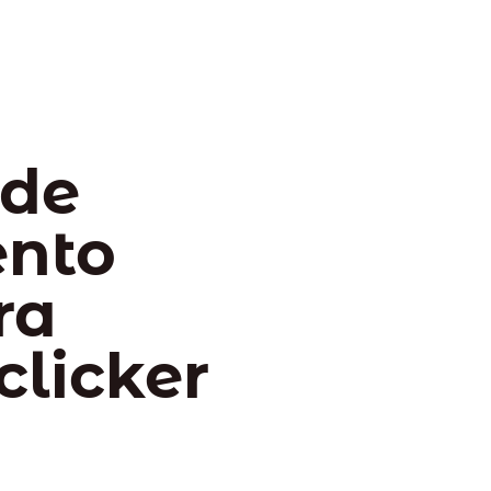
 de
ento
ra
clicker