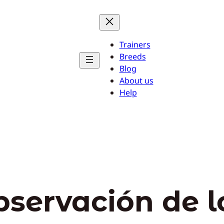
Trainers
Breeds
Blog
About us
Help
bservación de l