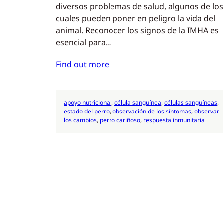
diversos problemas de salud, algunos de los
cuales pueden poner en peligro la vida del
animal. Reconocer los signos de la IMHA es
esencial para…
Find out more
apoyo nutricional
, 
célula sanguínea
, 
células sanguíneas
, 
estado del perro
, 
observación de los síntomas
, 
observar
los cambios
, 
perro cariñoso
, 
respuesta inmunitaria