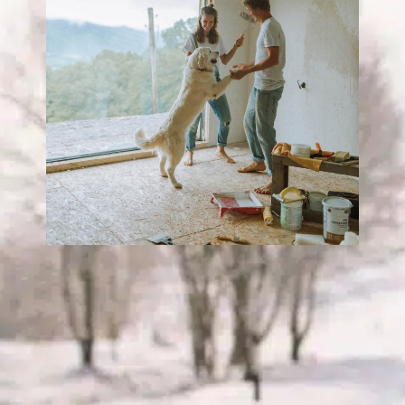
¿Qué causa las
infecciones por
hongos en los