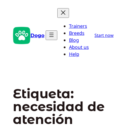
Saltar
al
contenido
Trainers
Breeds
Dogo
Start now
Blog
About us
Help
Etiqueta:
necesidad de
atención