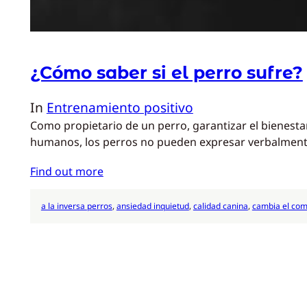
¿Cómo saber si el perro sufre?
In
Entrenamiento positivo
Como propietario de un perro, garantizar el bienesta
humanos, los perros no pueden expresar verbalmente s
Find out more
a la inversa perros
, 
ansiedad inquietud
, 
calidad canina
, 
cambia el co