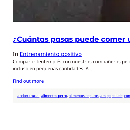
¿Cuántas pasas puede comer 
In
Entrenamiento positivo
Compartir tentempiés con nuestros compañeros peludo
incluso en pequeñas cantidades. A…
Find out more
acción crucial
, 
alimentos perro
, 
alimentos seguros
, 
amigo peludo
, 
con