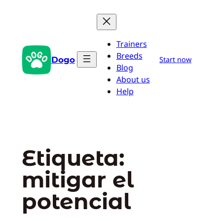
Saltar
al
contenido
Trainers
Breeds
Dogo
Start now
Blog
About us
Help
Etiqueta:
mitigar el
potencial