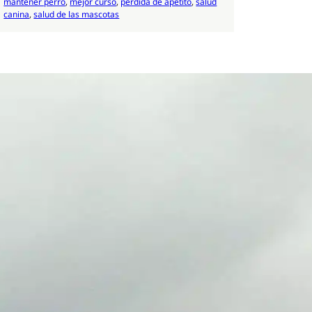
mantener perro
, 
mejor curso
, 
pérdida de apetito
, 
salud
canina
, 
salud de las mascotas