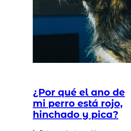
¿Por qué el ano de
mi perro está rojo,
hinchado y pica?