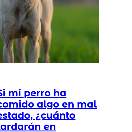
Si mi perro ha
comido algo en mal
estado, ¿cuánto
tardarán en