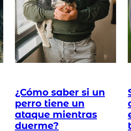
¿Cómo saber si un
perro tiene un
ataque mientras
duerme?