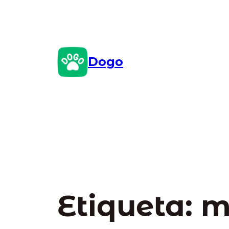
Saltar
al
contenido
Dogo
Etiqueta:
m