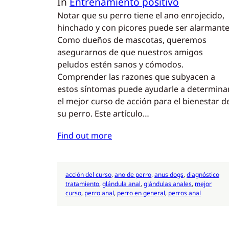
In
Entrenamiento positivo
Notar que su perro tiene el ano enrojecido,
hinchado y con picores puede ser alarmante
Como dueños de mascotas, queremos
asegurarnos de que nuestros amigos
peludos estén sanos y cómodos.
Comprender las razones que subyacen a
estos síntomas puede ayudarle a determina
el mejor curso de acción para el bienestar d
su perro. Este artículo…
Find out more
acción del curso
, 
ano de perro
, 
anus dogs
, 
diagnóstico
tratamiento
, 
glándula anal
, 
glándulas anales
, 
mejor
curso
, 
perro anal
, 
perro en general
, 
perros anal