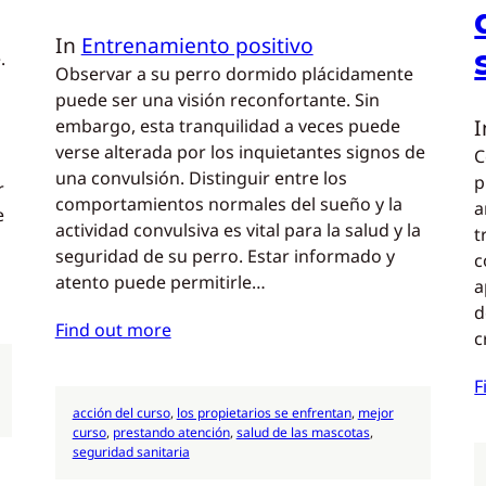
In
Entrenamiento positivo
.
Observar a su perro dormido plácidamente
puede ser una visión reconfortante. Sin
embargo, esta tranquilidad a veces puede
verse alterada por los inquietantes signos de
C
una convulsión. Distinguir entre los
p
r
comportamientos normales del sueño y la
a
e
actividad convulsiva es vital para la salud y la
t
seguridad de su perro. Estar informado y
c
atento puede permitirle…
a
d
Find out more
c
F
acción del curso
, 
los propietarios se enfrentan
, 
mejor
curso
, 
prestando atención
, 
salud de las mascotas
, 
seguridad sanitaria